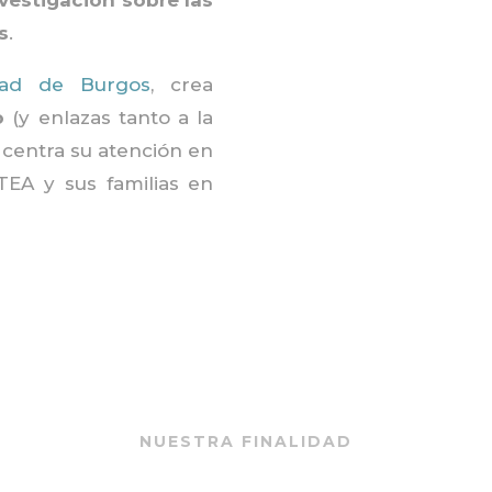
nvestigación sobre las
s
.
dad de Burgos
, crea
o
(y enlazas tanto a la
 centra su atención en
TEA y sus familias en
NUESTRA FINALIDAD